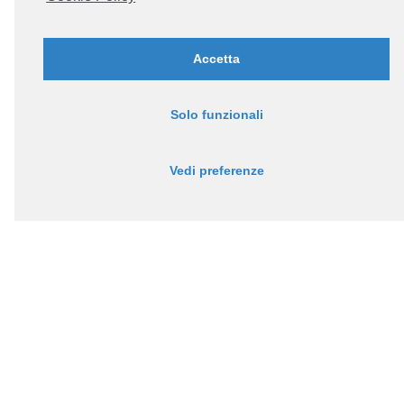
Accetta
Solo funzionali
Vedi preferenze
Via Monte Grappa 6/L,
36016, Thiene (VI)