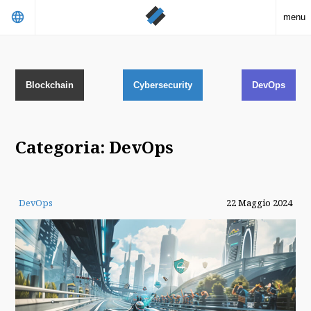
language
menu
Blockchain
Cybersecurity
DevOps
Categoria: DevOps
DevOps
22 Maggio 2024