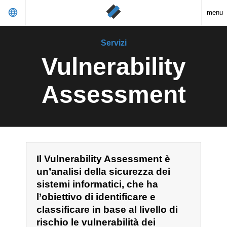
language
menu
Servizi
Vulnerability
Assessment
Il Vulnerability Assessment è
un’analisi della sicurezza dei
sistemi informatici, che ha
l’obiettivo di identificare e
classificare in base al livello di
rischio le vulnerabilità dei